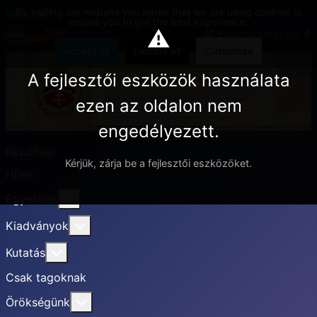
By visiting our website you agree that we are using cookies to
Belépés
ensure you to get the best experience.
⚠
Eseménynaptár
Accept all
Decline all
Customize
A fejlesztői eszközök használata
ezen az oldalon nem
engedélyezett.
Kezdőlap
Kérjük, zárja be a fejlesztői eszközöket.
Hírek
További információ erről: Egyesület
Egyesület
További információ erről: Kiadványok
Kiadványok
További információ erről: Kutatás
Kutatás
Csak tagoknak
További információ erről: Örökségünk
Örökségünk