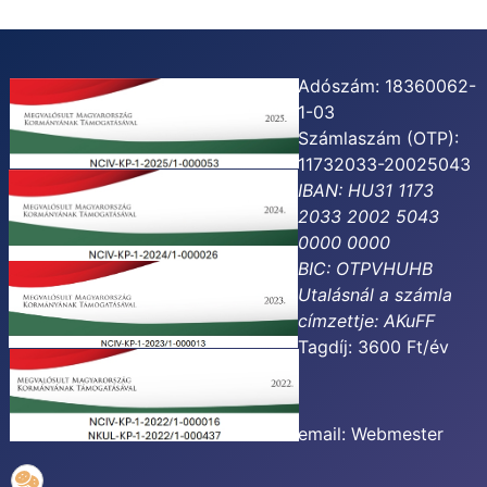
Adószám: 18360062-
1-03
Számlaszám (OTP):
11732033-20025043
IBAN: HU31 1173
2033 2002 5043
0000 0000
BIC: OTPVHUHB
Utalásnál a számla
címzettje:
AKuFF
Tagdíj: 3600 Ft/év
email:
Webmester