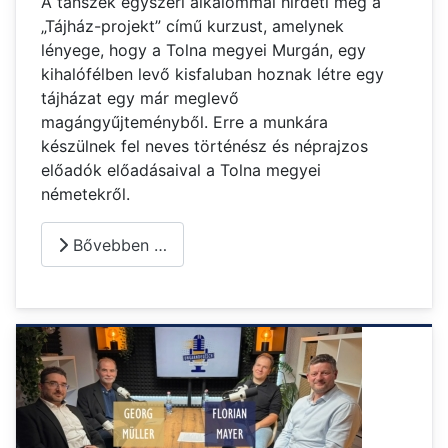
A tanszék egyszeri alkalommal hirdeti meg a
„Tájház-projekt” című kurzust, amelynek
lényege, hogy a Tolna megyei Murgán, egy
kihalófélben levő kisfaluban hoznak létre egy
tájházat egy már meglevő
magángyűjteményből. Erre a munkára
készülnek fel neves történész és néprajzos
előadók előadásaival a Tolna megyei
németekről.
Bővebben …