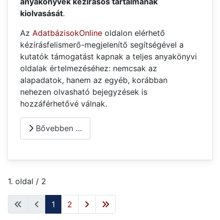
anyakönyvek kézírásos tartalmának
kiolvasását
.
Az
AdatbázisokOnline
oldalon elérhető
kézírásfelismerő-megjelenítő segítségével a
kutatók támogatást kapnak a teljes anyakönyvi
oldalak értelmezéséhez: nemcsak az
alapadatok, hanem az egyéb, korábban
nehezen olvasható bejegyzések is
hozzáférhetővé válnak.
Bővebben …
1. oldal / 2
1
2