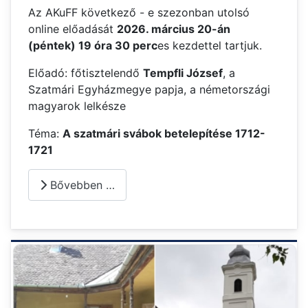
Az AKuFF következő - e szezonban utolsó
online előadását
2026. március 20-án
(péntek) 19 óra 30 perc
es kezdettel tartjuk.
Előadó: főtisztelendő
Tempfli József
, a
Szatmári Egyházmegye papja, a németországi
magyarok lelkésze
Téma:
A szatmári svábok betelepítése 1712-
1721
Bővebben …