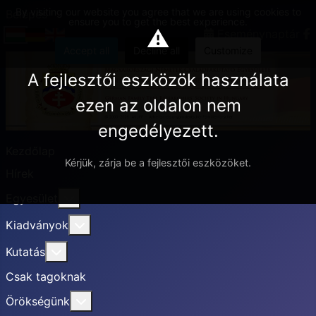
By visiting our website you agree that we are using cookies to
Belépés
ensure you to get the best experience.
⚠
Eseménynaptár
Accept all
Decline all
Customize
A fejlesztői eszközök használata
ezen az oldalon nem
engedélyezett.
Kezdőlap
Kérjük, zárja be a fejlesztői eszközöket.
Hírek
További információ erről: Egyesület
Egyesület
További információ erről: Kiadványok
Kiadványok
További információ erről: Kutatás
Kutatás
Csak tagoknak
További információ erről: Örökségünk
Örökségünk