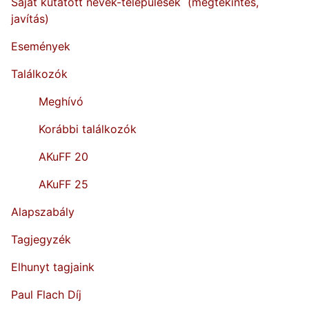
Saját kutatott nevek-települések
(megtekintés,
javítás)
Események
Találkozók
Meghívó
Korábbi találkozók
AKuFF 20
AKuFF 25
Alapszabály
Tagjegyzék
Elhunyt tagjaink
Paul Flach Díj