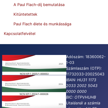
A Paul Flach-díj bemutatása
Kitüntetettek
Paul Flach élete és munkássága
Kapcsolatfelvétel
Adószám: 18360062-
1-03
Számlaszám (OTP):
11732033-20025043
IBAN: HU31 1173
2033 2002 5043
0000 0000
BIC: OTPVHUHB
Utalásnál a számla