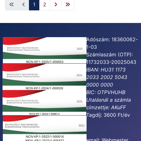
1
2
Adószám: 18360062-
1-03
Számlaszám (OTP):
11732033-20025043
IBAN: HU31 1173
2033 2002 5043
0000 0000
BIC: OTPVHUHB
Utalásnál a számla
címzettje:
AKuFF
Tagdíj: 3600 Ft/év
email:
Webmester