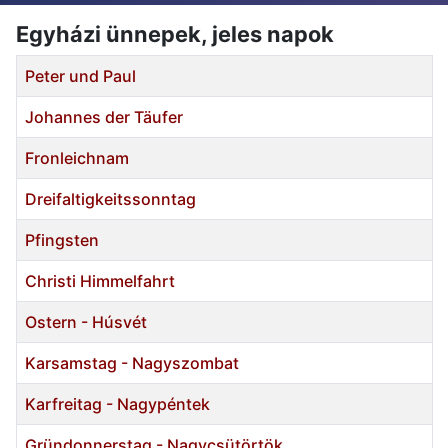
Egyházi ünnepek, jeles napok
Cím
Peter und Paul
Johannes der Täufer
Fronleichnam
Dreifaltigkeitssonntag
Pfingsten
Christi Himmelfahrt
Ostern - Húsvét
Karsamstag - Nagyszombat
Karfreitag - Nagypéntek
Gründonnerstag - Nagycsütörtök