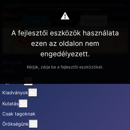
By visiting our website you agree that we are using cookies to
Belépés
ensure you to get the best experience.
⚠
Eseménynaptár
Accept all
Decline all
Customize
A fejlesztői eszközök használata
ezen az oldalon nem
engedélyezett.
Kezdőlap
Kérjük, zárja be a fejlesztői eszközöket.
Hírek
További információ erről: Egyesület
Egyesület
További információ erről: Kiadványok
Kiadványok
További információ erről: Kutatás
Kutatás
Csak tagoknak
További információ erről: Örökségünk
Örökségünk