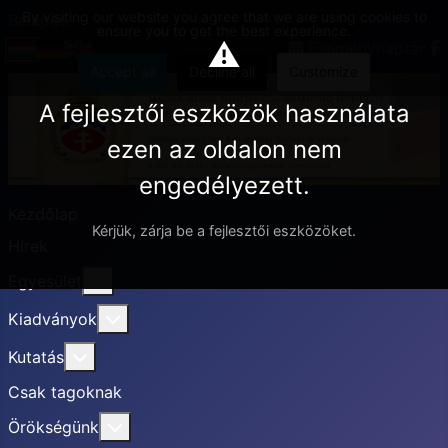
By visiting our website you agree that we are using cookies to
Belépés
ensure you to get the best experience.
⚠
Eseménynaptár
Accept all
Decline all
Customize
A fejlesztői eszközök használata
ezen az oldalon nem
engedélyezett.
Kezdőlap
Kérjük, zárja be a fejlesztői eszközöket.
Hírek
További információ erről: Egyesület
Egyesület
További információ erről: Kiadványok
Kiadványok
További információ erről: Kutatás
Kutatás
Csak tagoknak
További információ erről: Örökségünk
Örökségünk