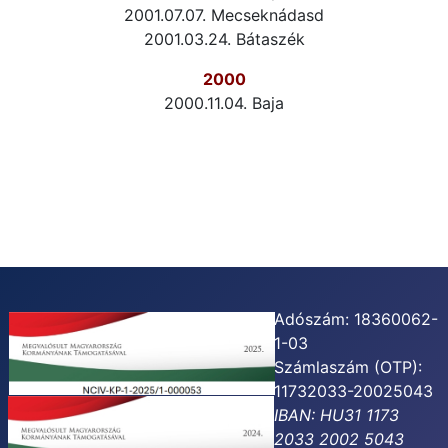
2001.07.07. Mecseknádasd
2001.03.24. Bátaszék
2000
2000.11.04. Baja
Adószám: 18360062-
1-03
Számlaszám (OTP):
11732033-20025043
IBAN: HU31 1173
2033 2002 5043