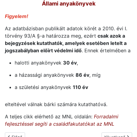
Állami anyakönyvek
Figyelem!
Az adatbázisban publikált adatok körét a 2010. évi I.
törvény 93/A §-a határozza meg, ezért
csak azok a
bejegyzések kutathatók, amelyek esetében letelt a
jogszabályban előírt védelmi idő
. Ennek értelmében a
halotti anyakönyvek
30 év
,
a házassági anyakönyvek
86 év
, míg
a születési anyakönyvek
110 év
elteltével válnak bárki számára kutathatóvá.
A teljes cikk elérhető az MNL oldalán:
Forradalmi
fejlesztéssel segíti a családfakutatókat az MNL
Előző cikk: Auf der Suche nach dem „Ich” – Ungarndeutsche Ah
Következő cikk: