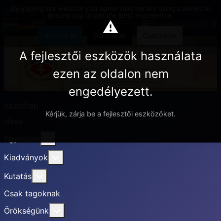
By visiting our website you agree that we are using cookies to
Belépés
ensure you to get the best experience.
⚠
Eseménynaptár
Accept all
Decline all
Customize
A fejlesztői eszközök használata
ezen az oldalon nem
engedélyezett.
Kezdőlap
Kérjük, zárja be a fejlesztői eszközöket.
Hírek
További információ erről: Egyesület
Egyesület
További információ erről: Kiadványok
Kiadványok
További információ erről: Kutatás
Kutatás
Csak tagoknak
További információ erről: Örökségünk
Örökségünk