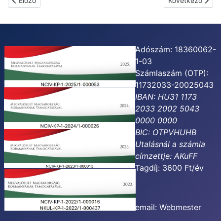
Előző
Következő
Adószám: 18360062-
1-03
Számlaszám (OTP):
11732033-20025043
IBAN: HU31 1173
2033 2002 5043
0000 0000
BIC: OTPVHUHB
Utalásnál a számla
címzettje:
AKuFF
Tagdíj: 3600 Ft/év
email:
Webmester