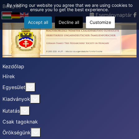
By visiting our website you agree that we are using cookies to
Belépés
ensure you to get the best experience.
Eseménynaptár
Accept all
Decline all
Customize
Kezdőlap
Hírek
További információ erről: Egyesület
Egyesület
További információ erről: Kiadványok
Kiadványok
További információ erről: Kutatás
Kutatás
Csak tagoknak
További információ erről: Örökségünk
Örökségünk