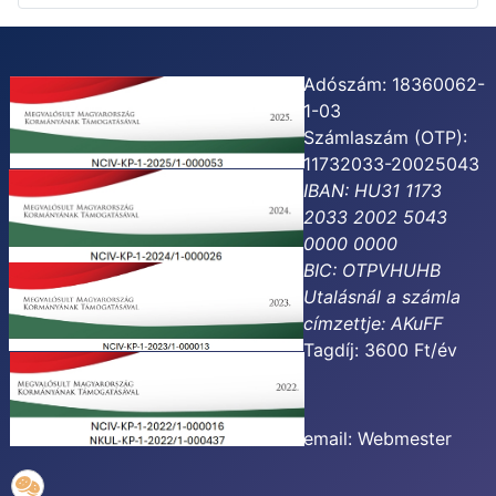
Adószám: 18360062-
1-03
Számlaszám (OTP):
11732033-20025043
IBAN: HU31 1173
2033 2002 5043
0000 0000
BIC: OTPVHUHB
Utalásnál a számla
címzettje:
AKuFF
Tagdíj: 3600 Ft/év
email:
Webmester