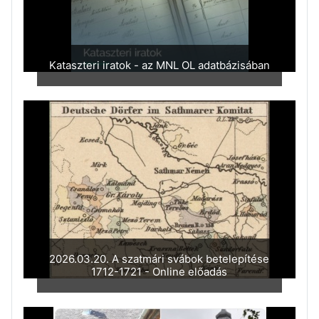
Kataszteri iratok - az MNL OL adatbázisában
2026.03.20. A szatmári svábok betelepítése
1712-1721 - Online előadás