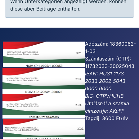
Wenn Unterkategorien angezeigt werden, können
diese aber Beiträge enthalten.
Adószám: 18360062-
1-03
Számlaszám (OTP):
11732033-20025043
IBAN: HU31 1173
2033 2002 5043
0000 0000
BIC: OTPVHUHB
Utalásnál a számla
címzettje:
AKuFF
Tagdíj: 3600 Ft/év