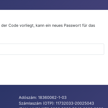
 der Code vorliegt, kann ein neues Passwort für das
Adószám: 18360062-1-03
Számlaszám (OTP): 11732033-20025043