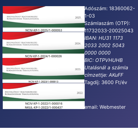
Adószám: 18360062-
1-03
Számlaszám (OTP):
11732033-20025043
IBAN: HU31 1173
2033 2002 5043
0000 0000
BIC: OTPVHUHB
Utalásnál a számla
címzettje:
AKuFF
Tagdíj: 3600 Ft/év
email:
Webmester