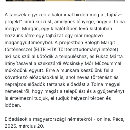
A tanszék egyszeri alkalommal hirdeti meg a „Tájház-
projekt” című kurzust, amelynek lényege, hogy a Tolna
megyei Murgán, egy kihalófélben levő kisfaluban
hozzunk létre egy tájházat egy már meglevő
magángyűjteményből. A projektben Balogh Margit
történésszel (ELTE HTK Történettudományi Intézet),
aki sok szállal kötődik a településhez, és Fuksz Márta
irányításával a szekszárdi Wosinsky Mór Múzeummal
működünk együtt. Erre a munkára készülünk fel a
következő előadásokkal is, ahol neves történész és
néprajzos előadók tartanak előadást a Tolna megyei
németekről, hogy magát a települést és a gyűjteményt
is értelmezni tudjuk, el tudjuk helyezni térben és
időben.
Előadások a magyarországi németekről - online. Pécs,
2026. március 20.