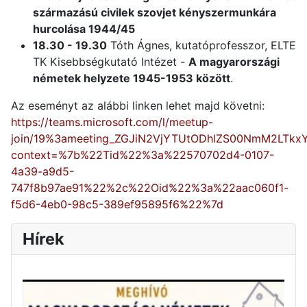
származású civilek szovjet kényszermunkára
hurcolása 1944/45
18.30 - 19.30
Tóth Ágnes, kutatóprofesszor, ELTE
TK Kisebbségkutató Intézet -
A magyarországi
németek helyzete 1945-1953 között
.
Az eseményt az alábbi linken lehet majd követni:
https://teams.microsoft.com/l/meetup-
join/19%3ameeting_ZGJiN2VjYTUtODhlZS00NmM2LTkx
context=%7b%22Tid%22%3a%22570702d4-0107-
4a39-a9d5-
747f8b97ae91%22%2c%22Oid%22%3a%22aac060f1-
f5d6-4eb0-98c5-389ef95895f6%22%7d
Hírek