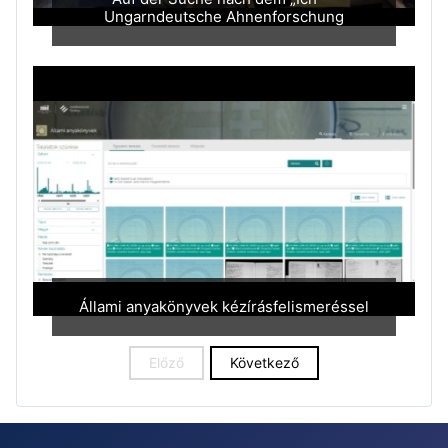
Ungarndeutsche Ahnenforschung
Állami anyakönyvek kézírásfelismeréssel
Előző
Következő