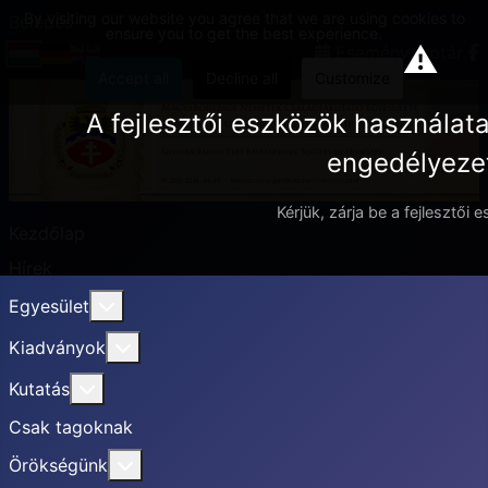
By visiting our website you agree that we are using cookies to
Belépés
ensure you to get the best experience.
⚠
Eseménynaptár
Accept all
Decline all
Customize
A fejlesztői eszközök használat
engedélyezet
Kérjük, zárja be a fejlesztői 
Kezdőlap
Hírek
További információ erről: Egyesület
Egyesület
További információ erről: Kiadványok
Kiadványok
További információ erről: Kutatás
Kutatás
Csak tagoknak
További információ erről: Örökségünk
Örökségünk