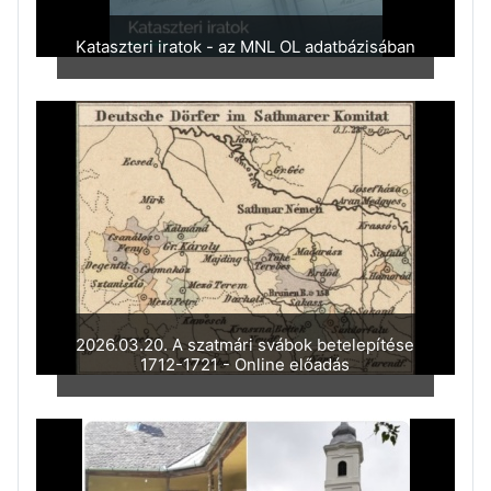
Kataszteri iratok - az MNL OL adatbázisában
2026.03.20. A szatmári svábok betelepítése
1712-1721 - Online előadás