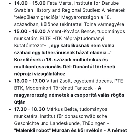
14.00 - 15.00
Fata Márta, Institute for Danube
Swabian History and Regional Studies: A németek
'településmigrációja' Magyarországon a 18.
században, különös tekintettel Tolna vármegyére
15.00 - 16.00
Áment-Kovács Bence, tudományos
munkatárs, ELTE HTK Néprajztudományi
Kutatóintézet-
„egy katolikusnak nem volna
szabad egy lutheránusnak házát eladnia…”
Közelítések a 18. századi multietnikus és
multikonfesszionális Dél-Dunántúl történeti
néprajzi vizsgálatához
16.00 - 17.00
Vitári Zsolt, egyetemi docens, PTE
BTK, Modernkori Történeti Tanszék -
A
magyarország németek a csoporttá válás rögös
útján
17.30 - 18.30
Márkus Beáta, tudományos
munkatárs, Institut für donauschwäbische
Geschichte und Landeskunde, Thübingen -
"Malenkij robot" Murgán és környékén - A német