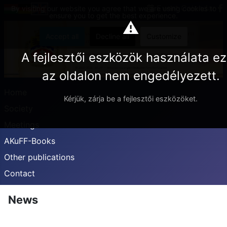
Event Calendar
By visiting our website you agree that we are using cookies to
ensure you to get the best experience.
⚠
Accept all
Decline all
Customize
A fejlesztői eszközök használata e
az oldalon nem engedélyezett.
Home
Kérjük, zárja be a fejlesztői eszközöket.
Society
Meetings
AKuFF-Books
Other publications
Contact
News