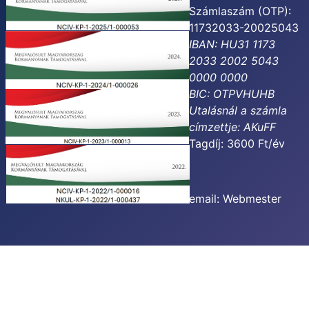
Számlaszám (OTP):
11732033-20025043
IBAN: HU31 1173
2033 2002 5043
0000 0000
BIC: OTPVHUHB
Utalásnál a számla
címzettje:
AKuFF
Tagdíj: 3600 Ft/év
email:
Webmester